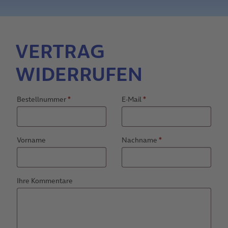
VERTRAG
WIDERRUFEN
erforderlich
erforderlich
Bestellnummer
Page URI *erforderlich
*
E-Mail
*
erforderlich
Vorname
Nachname
*
Ihre Kommentare