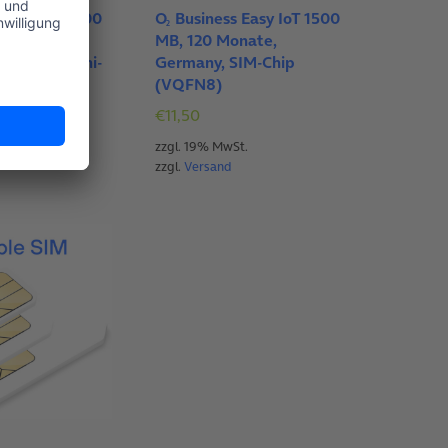
 Easy IoT 1500
O
Business Easy IoT 1500
2
nate,
MB, 120 Monate,
dustrial Mini-
Germany, SIM-Chip
T)
(VQFN8)
€
11,50
t.
zzgl. 19% MwSt.
zzgl.
Versand