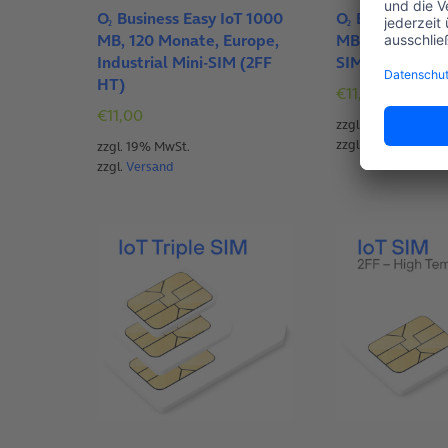
O
Business Easy IoT 1000
O
Business Eas
2
2
MB, 120 Monate, Europe,
MB, 120 Monate
Industrial Mini-SIM (2FF
SIM-Chip (VQF
HT)
€
11,50
€
11,00
zzgl. 19% MwSt.
zzgl.
Versand
zzgl. 19% MwSt.
zzgl.
Versand