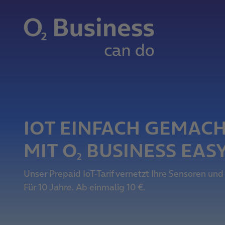
IOT EINFACH GEMAC
MIT O
BUSINESS EASY
2
Unser Prepaid IoT-Tarif vernetzt Ihre Sensoren und
Für 10 Jahre. Ab einmalig 10 €.